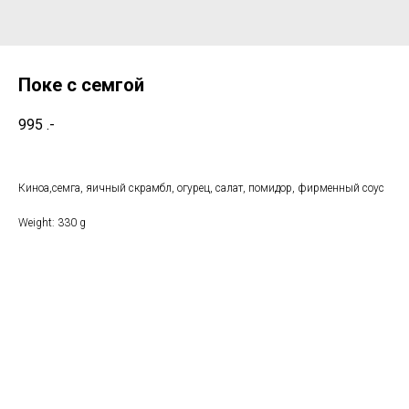
Поке с семгой
995
.-
Киноа,семга, яичный скрамбл, огурец, салат, помидор, фирменный соус
Weight: 330 g