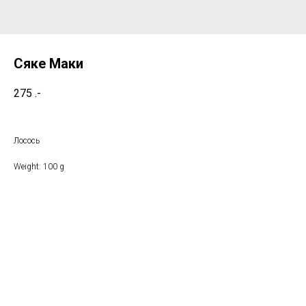
Сяке Маки
275
.-
Лосось
Weight: 100 g