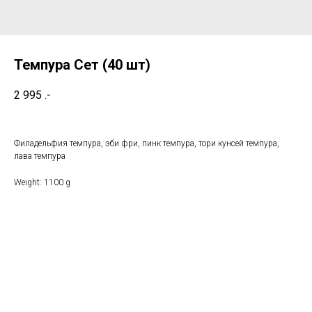
Темпура Сет (40 шт)
2 995
.-
Филадельфия темпура, эби фри, пинк темпура, тори кунсей темпура,
лава темпура
Weight: 1100 g