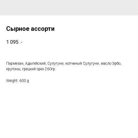
Сырное ассорти
1 095
.-
Пармезан, Адыгейский, Сулугуни, копченый Сулугуни, масло Эрбо,
крутоны, грецкий орех 260гр.
Weight: 600 g